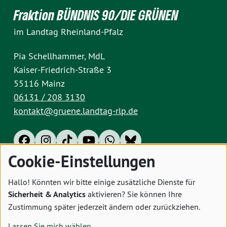
Fraktion BÜNDNIS 90/DIE GRÜNEN
im Landtag Rheinland-Pfalz
Pia Schellhammer, MdL
Kaiser-Friedrich-Straße 3
55116 Mainz
06131 / 208 3130
kontakt@gruene.landtag-rlp.de
Cookie-Einstellungen
Impressum
Datenschutz
Cookies
Hallo! Könnten wir bitte einige zusätzliche Dienste für
Sicherheit & Analytics
aktivieren? Sie können Ihre
Zustimmung später jederzeit ändern oder zurückziehen.
Lassen Sie mich wählen