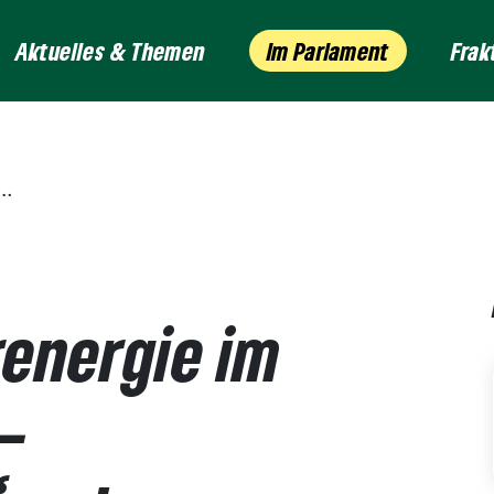
Aktuelles & Themen
Im Parlament
Frak
renergie im
–