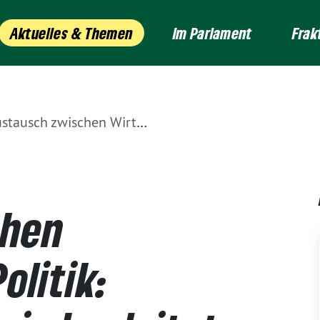
Aktuelles & Themen
Im Parlament
Frak
 zwischen Wirtschaft und Politik: Wirtschaftsjuniorin begleitet Pia Schellhammer im Landtag
chen
olitik: