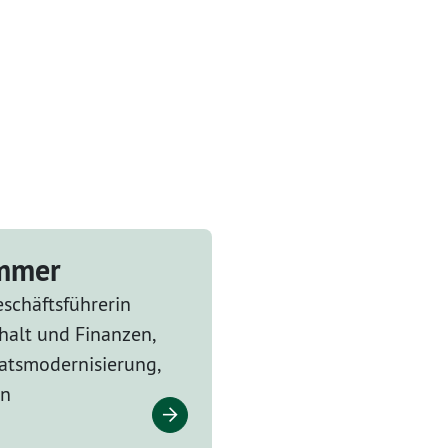
ammer
schäftsführerin
halt und Finanzen,
tsmodernisierung,
en