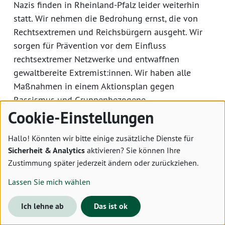
Nazis finden in Rheinland-Pfalz leider weiterhin
statt. Wir nehmen die Bedrohung ernst, die von
Rechtsextremen und Reichsbürgern ausgeht. Wir
sorgen für Prävention vor dem Einfluss
rechtsextremer Netzwerke und entwaffnen
gewaltbereite Extremist:innen. Wir haben alle
Maßnahmen in einem Aktionsplan gegen
Rassismus und Gruppenbezogene
Cookie-Einstellungen
Menschenfeindlichkeit gebündelt und
unterstützen 16 Projekte finanziell, die
Hallo! Könnten wir bitte einige zusätzliche Dienste für
Präventionsarbeit leisten, Opfern rechter Gewalt
Sicherheit & Analytics
aktivieren? Sie können Ihre
helfen oder Menschen beim Ausstieg aus der
Zustimmung später jederzeit ändern oder zurückziehen.
rechten Szene begleiten.
Lassen Sie mich wählen
Wir stärken die Demokratie vor Ort
Ich lehne ab
Das ist ok
Beteiligung lautet in der Demokratie das