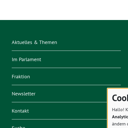
„Windkraft ist das Rückgrat der
Energiewende in Rheinland-Pfalz.“
Aktuelles & Themen
Im Parlament
Fraktion
Newsletter
Coo
Hallo! K
Kontakt
Analyti
ändern 
Suche