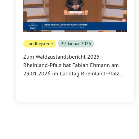
Landtagsrede
29. Januar 2026
Zum Waldzustandsbericht 2025
Rheinland-Pfalz hat Fabian Ehmann am
29.01.2026 im Landtag Rheinland-Pfalz
eine leichte Erholung beschrieben, aber
keine Entwarnung für die Wälder gegeben.
Der Wald ist dabei mehr als Nutzfläche: Er
ist Heimat, Erholungsort und natürlicher
Verbündeter im Kampf gegen Klima- und
Biodiversitätskrise.