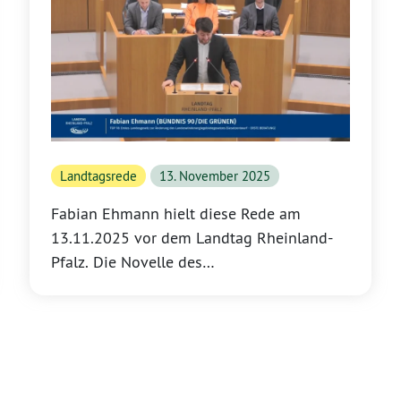
Landtagsrede
13. November 2025
Fabian Ehmann hielt diese Rede am
13.11.2025 vor dem Landtag Rheinland-
Pfalz. Die Novelle des
Landeswindenergiegebietegesetzes zieht
das Flächenziel vor, stärkt die Regionen
und beschleunigt Genehmigungen –
transparent, digital und mit klaren
Zuständigkeiten. Ehmann unterstreicht: