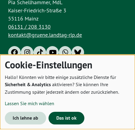
Pia Schellhammer, MdL
Kaiser-Friedrich-Straße 3
55116 Mainz
06131 / 208 3130
kontakt@gruene.landtag-rlp.de
Cookie-Einstellungen
Impressum
Datenschutz
Cookies
Hallo! Könnten wir bitte einige zusätzliche Dienste für
Sicherheit & Analytics
aktivieren? Sie können Ihre
Zustimmung später jederzeit ändern oder zurückziehen.
Lassen Sie mich wählen
Ich lehne ab
Das ist ok