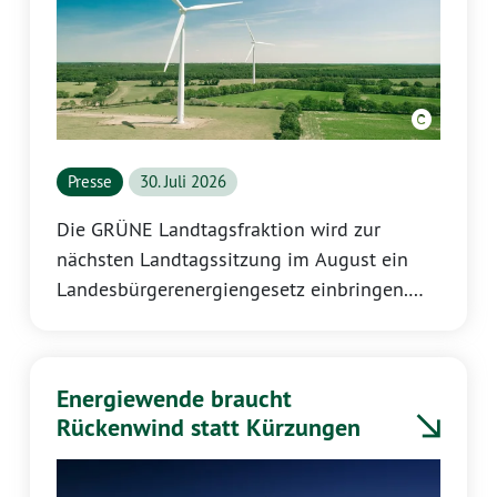
Presse
30. Juli 2026
Die GRÜNE Landtagsfraktion wird zur
nächsten Landtagssitzung im August ein
Landesbürgerenergiengesetz einbringen.
Mit dem Gesetz sollen Kommunen sowie
Bürgerinnen und Bürger stärker als bislang
vom Ausbau der Erneuerbaren Energien
Energiewende braucht
profitieren. Dazu erklärt Katrin Eder,
Rückenwind statt Kürzungen
Vorsitzende der GRÜNEN Landtagsfraktion
Rheinland-Pfalz: