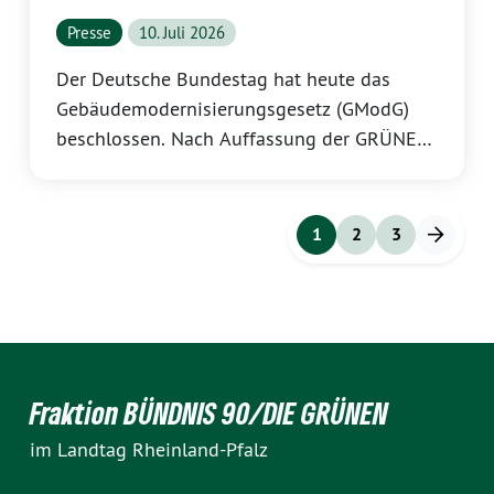
Presse
10. Juli 2026
Der Deutsche Bundestag hat heute das
Gebäudemodernisierungsgesetz (GModG)
beschlossen. Nach Auffassung der GRÜNEN
Landtagsfraktion schürt das Gesetz
Verunsicherung bei den Kommunen, weicht
den Klimaschutz durch verlängerte Nutzung
1
2
3
fossiler Energieträger auf und belastet
insbesondere Mieterinnen und Mieter durch
steigende Wohnkosten. Dazu erklärt Katrin
Eder, Fraktionsvorsitzende der GRÜNEN
Landtagsfraktion:
Fraktion BÜNDNIS 90/DIE GRÜNEN
im Landtag Rheinland-Pfalz