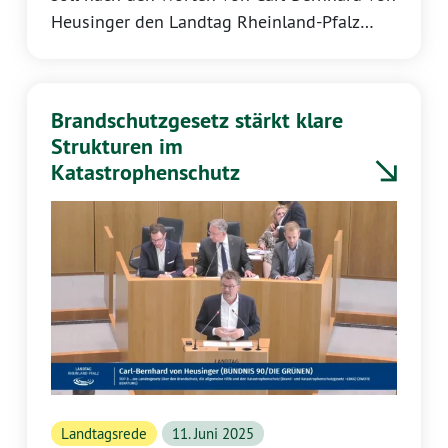
Heusinger den Landtag Rheinland-Pfalz
besser vor Verfassungsfeinden schützen. Vor
dem Landtag Rheinland-Pfalz am
12.06.2025 warb er für klare Regeln,
Brandschutzgesetz stärkt klare
regelmäßige Prüfungen und finanzielle
Strukturen im
Konsequenzen dabei.
Katastrophenschutz
Landtagsrede
11. Juni 2025