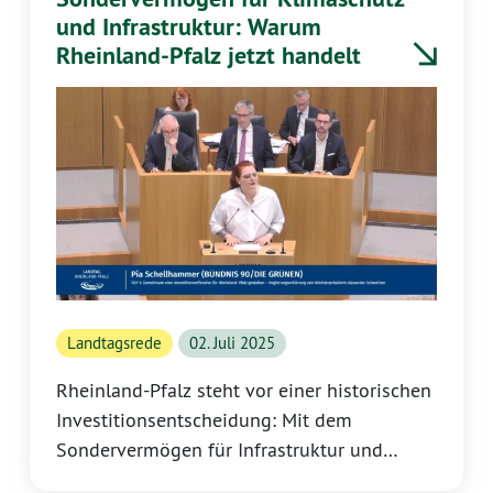
der konstituierenden Sitzung und bei
und Infrastruktur: Warum
Ausschussvorsitzenden vor.
Rheinland-Pfalz jetzt handelt
Landtagsrede
02. Juli 2025
Rheinland-Pfalz steht vor einer historischen
Investitionsentscheidung: Mit dem
Sondervermögen für Infrastruktur und
Klimaneutralität sollen in den kommenden