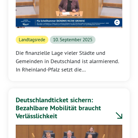
Landtagsrede
10. September 2025
Die finanzielle Lage vieler Städte und
Gemeinden in Deutschland ist alarmierend.
In Rheinland-Pfalz setzt die
Landesregierung nun ein deutliches
Zeichen: Mit dem Sofortprogramm
„Handlungsstarke Kommunen“ werden 600
Deutschlandticket sichern:
Millionen Euro zusätzlich bereitgestellt. Die
Bezahlbare Mobilität braucht
grüne Fraktionsvorsitzende Pia
Verlässlichkeit
Schellhammer betont in ihrer Rede vor dem
Landtag am 10. September 2025, dass
funktionierende Kommunen die Grundlage