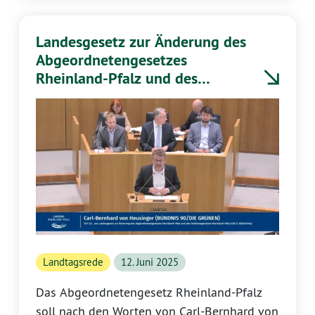
zwölf Jahren 4,8 Milliarden Euro investiert
werden – für Klimaschutz, Bildung,
Landesgesetz zur Änderung des
Digitalisierung und lebenswerte
Abgeordnetengesetzes
Kommunen.
Rheinland-Pfalz und des
Fraktionsgesetzes Rheinland-
Pfalz
Landtagsrede
12. Juni 2025
Das Abgeordnetengesetz Rheinland-Pfalz
soll nach den Worten von Carl-Bernhard von