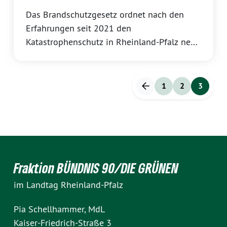
Das Brandschutzgesetz ordnet nach den
Erfahrungen seit 2021 den
Katastrophenschutz in Rheinland-Pfalz neu,
sagt Carl-Bernhard von Heusinger im
Landtag. Im Mittelpunkt stehen mehr
Verantwortung des Landes, verlässlichere
1
2
3
Zuständigkeiten und eine stärkere
kommunale Unterstützung in
Ausnahmelagen.
Fraktion BÜNDNIS 90/DIE GRÜNEN
im Landtag Rheinland-Pfalz
Pia Schellhammer, MdL
Kaiser-Friedrich-Straße 3