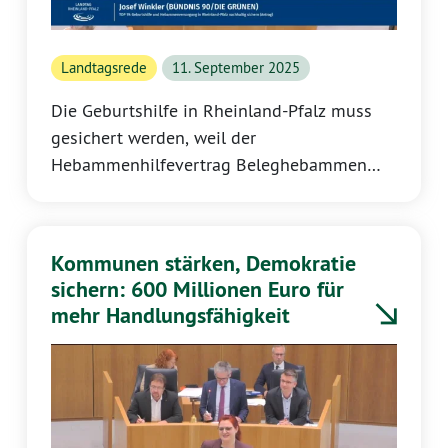
Landtagsrede
11. September 2025
Die Geburtshilfe in Rheinland-Pfalz muss
gesichert werden, weil der
Hebammenhilfevertrag Beleghebammen
belastet und damit die Arbeit in Kreißsälen
gefährdet. Josef Winkler fordert deshalb,
dass die Landesregierung weiter auf
Kommunen stärken, Demokratie
Bundesebene auf Anpassungen drängt,
sichern: 600 Millionen Euro für
bevor der Vertrag am 1. November 2025 in
mehr Handlungsfähigkeit
Kraft tritt.