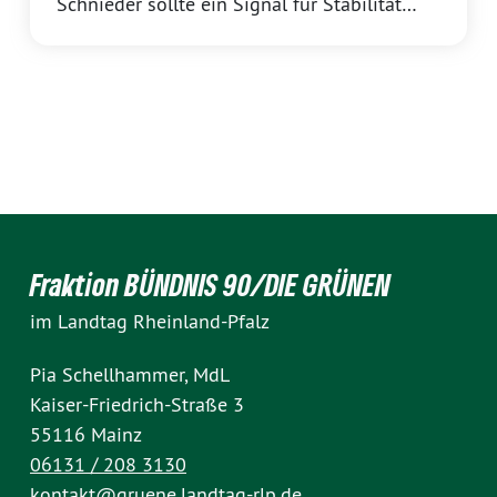
Schnieder sollte ein Signal für Stabilität
setzen. Doch aus Sicht von Katrin Eder,
Fraktionsvorsitzende der GRÜNEN
Landtagsfraktion Rheinland-Pfalz, zeigt sich
schon nach wenigen Wochen: CDU und SPD
verwechseln Stabilität mit Stillstan
Fraktion BÜNDNIS 90/DIE GRÜNEN
im Landtag Rheinland-Pfalz
Pia Schellhammer, MdL
Kaiser-Friedrich-Straße 3
55116 Mainz
06131 / 208 3130
kontakt@gruene.landtag-rlp.de