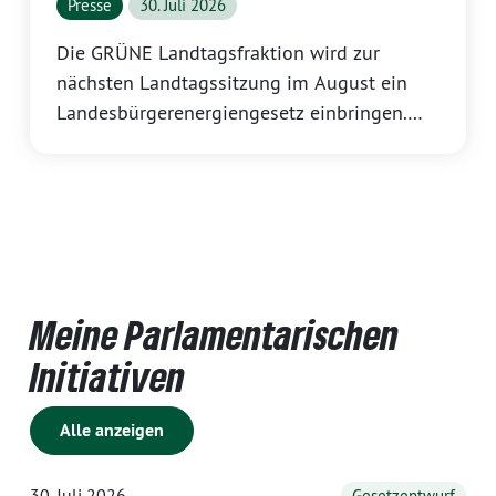
Presse
30. Juli 2026
Die GRÜNE Landtagsfraktion wird zur
nächsten Landtagssitzung im August ein
Landesbürgerenergiengesetz einbringen.
Mit dem Gesetz sollen Kommunen sowie
Bürgerinnen und Bürger stärker als bislang
vom Ausbau der Erneuerbaren Energien
profitieren. Dazu erklärt Katrin Eder,
Vorsitzende der GRÜNEN Landtagsfraktion
Rheinland-Pfalz:
Meine Parlamentarischen
Initiativen
Alle anzeigen
30. Juli 2026
Gesetzentwurf