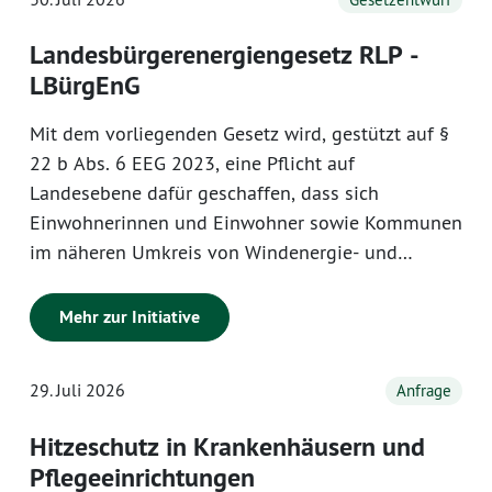
Landesbürgerenergiengesetz RLP -
LBürgEnG
Mit dem vorliegenden Gesetz wird, gestützt auf §
22 b Abs. 6 EEG 2023, eine Pflicht auf
Landesebene dafür geschaffen, dass sich
Einwohnerinnen und Einwohner sowie Kommunen
im näheren Umkreis von Windenergie- und
Freiflächen-Photovoltaikvorhaben an der
Wertschöpfung beteiligen können. Der
Mehr zur Initiative
Anwendungsbereich und die Regelungen des
Gesetzes stellen sicher, dass ein kontinuierlicher
29. Juli 2026
Anfrage
Ausbau der Wind- und Solarenergie unter
finanzieller Beteiligung der Einwohnerinnen und
Hitzeschutz in Krankenhäusern und
Einwohner sowie der Kommunen gewährleistet
Pflegeeinrichtungen
wird.