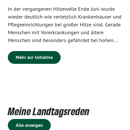
In der vergangenen Hitzewelle Ende Juni wurde
wieder deutlich wie verletzlich Krankenhäuser und
Pflegeeinrichtungen bei großer Hitze sind. Gerade
Menschen mit Vorerkrankungen und ältere
Menschen sind besonders gefährdet bei hohen
Temperaturen. Deshalb muss es das Ziel sein,
diese Menschen in den Krankenhäusern und
Mehr zur Initiative
Pflegeeinrichtungen besonders zu schützen. Auch
für die Mitarbeitenden der Einrichtungen ist die
Hitze bei der Ausübung ihrer beruflichen
Tätigkeiten belastend. Die entsprechenden
Einrichtungen sehen in der Regel die dringende
Notwendigkeit in Hitze- und Klimaschutz zu
Meine Landtagsreden
investieren, es fehlen ihnen jedoch oft die nötigen
finanziellen Mittel.
Alle anzeigen